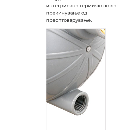
интегрирано термичко коло
прекинување од
преоптоварување.