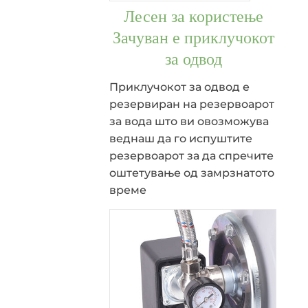
Лесен за користење
Зачуван е приклучокот
за одвод
Приклучокот за одвод е
резервиран на резервоарот
за вода што ви овозможува
веднаш да го испуштите
резервоарот за да спречите
оштетување од замрзнатото
време