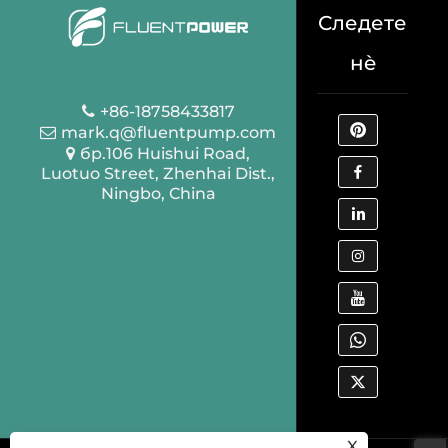
Следете
нè
+86-18758433817
mark.q@fluentpump.com
бр.106 Huishui Road,
Luotuo Street, Zhenhai Dist.,
Ningbo, China
X