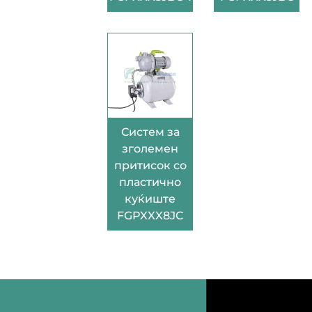
Систем за
зголемен
притисок со
пластично
куќиште
FGPXXX8JC