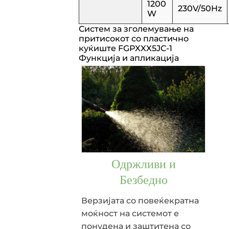
1200
230V/50Hz
W
Систем за зголемување на
притисокот со пластично
куќиште FGPXXX5JC-1
Функција и апликација
Одржливи и
Безбедно
Верзијата со повеќекратна
моќност на системот е
понудена и заштитена со