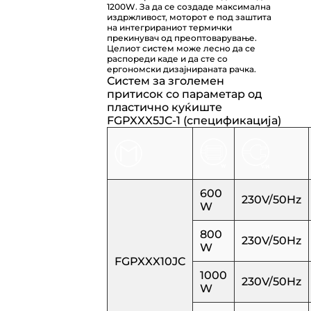
1200W. За да се создаде максимална
издржливост, моторот е под заштита
на интегрираниот термички
прекинувач од преоптоварување.
Целиот систем може лесно да се
распореди каде и да сте со
ергономски дизајнираната рачка.
Систем за зголемен
притисок со параметар од
пластично куќиште
FGPXXX5JC-1 (спецификација)
600
230V/50Hz
W
800
230V/50Hz
W
FGPXXX10JC
1000
230V/50Hz
W