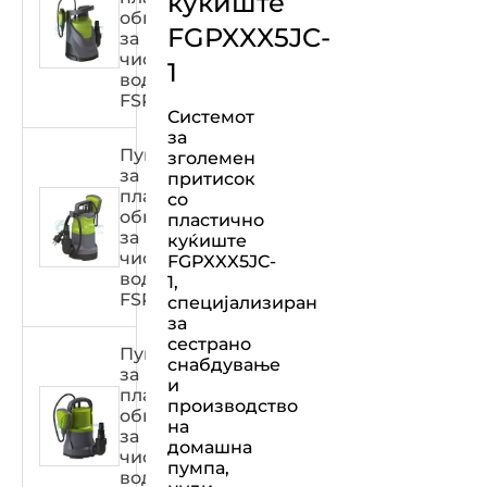
куќиште
обвивка
FGPXXX5JC-
за
чиста
1
вода
FSPXXX33C
Системот
за
Пумпа
зголемен
за
притисок
пластична
со
обвивка
пластично
за
куќиште
чиста
FGPXXX5JC-
вода
1,
FSPXXX32C
специјализиран
за
сестрано
Пумпа
снабдување
за
и
пластична
производство
обвивка
на
за
домашна
чиста
пумпа,
вода