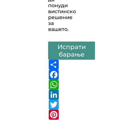
понуди
вистинско
решение
за
вашето.
Испрати
барање
Share
Facebook
WhatsApp
LinkedIn
Twitter
Pinterest