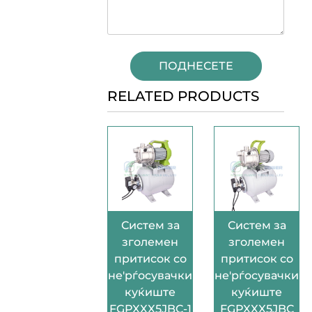
ПОДНЕСЕТЕ
RELATED PRODUCTS
Систем за
Систем за
зголемен
зголемен
притисок со
притисок со
не'рѓосувачки
не'рѓосувачки
куќиште
куќиште
FGPXXX5JBC-1
FGPXXX5JBC