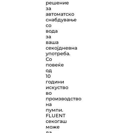
решение
за
автоматско
снабдување
со
вода
за
ваша
секојдневна
употреба.
Со
повеќе
од
10
години
искуство
во
производство
на
пумпи.
FLUENT
секогаш
може
да