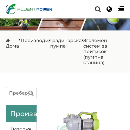
Производи
Градинарска
Зголемен
Дома
пумпа
систем за
притисок
(пумпна
станица)
Производи
Потопна