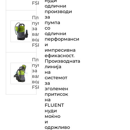
нуди
FSPXXX31C
одлични
производи
за
Пластична
пумпа
пумпа
со
за
одлични
валкана
перформанси
вода
и
FSPXXX31DW
импресивна
ефикасност.
Пластична
Производната
пумпа
линија
за
на
валкана
системот
вода
за
FSPXXX32DW
зголемен
притисок
на
FLUENT
нуди
моќно
и
одржливо