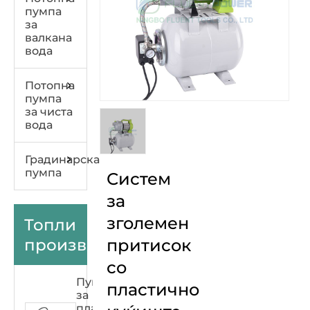
пумпа
за
валкана
вода
Потопна
пумпа
за чиста
вода
Градинарска
пумпа
Систем
за
зголемен
Топли
производи
притисок
со
Пумпа
пластично
за
пластична