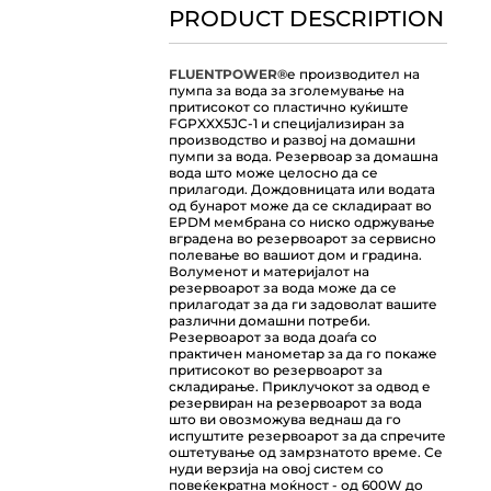
PRODUCT DESCRIPTION
FLUENTPOWER®
е производител на
пумпа за вода за зголемување на
притисокот со пластично куќиште
FGPXXX5JC-1 и специјализиран за
производство и развој на домашни
пумпи за вода. Резервоар за домашна
вода што може целосно да се
прилагоди. Дождовницата или водата
од бунарот може да се складираат во
EPDM мембрана со ниско одржување
вградена во резервоарот за сервисно
полевање во вашиот дом и градина.
Волуменот и материјалот на
резервоарот за вода може да се
прилагодат за да ги задоволат вашите
различни домашни потреби.
Резервоарот за вода доаѓа со
практичен манометар за да го покаже
притисокот во резервоарот за
складирање. Приклучокот за одвод е
резервиран на резервоарот за вода
што ви овозможува веднаш да го
испуштите резервоарот за да спречите
оштетување од замрзнатото време. Се
нуди верзија на овој систем со
повеќекратна моќност - од 600W до