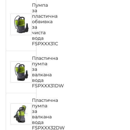
Пумпа
за
пластична
обвивка
за
чиста
вода
FSPXXX31C
Пластична
пумпа
за
валкана
вода
FSPXXX31DW
Пластична
пумпа
за
валкана
вода
FSPXXX32DW