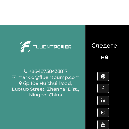
Следете
нè
+86-18758433817
mark.q@fluentpump.com
бр.106 Huishui Road,
Luotuo Street, Zhenhai Dist.,
Ningbo, China