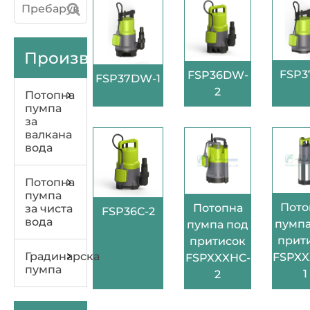
Производи
FSP3
FSP36DW-
FSP37DW-1
2
Потопна
пумпа
за
валкана
вода
Потопна
пумпа
Пото
Потопна
за чиста
FSP36C-2
вода
пумпа
пумпа под
прит
притисок
Градинарска
FSPXX
FSPXXXHC-
пумпа
1
2