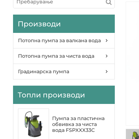
Производи
Потопна пумпа за валкана вода
Потопна пумпа за чиста вода
Градинарска пумпа
Топли производи
Пумпа за пластична
обвивка за чиста
вода FSPXXX33C