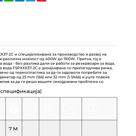
X37-2C и специјализирана за производство и развој на
и различна моќност од 400W до 1100W. Притоа, тој е
 вода - без разлика дали се работи за резервоари за вода,
а вода FSPXXX37-2C е дизајнирана со прилагодлива рачка,
вено од термопластика за да ги задоволи потребите за
аметар од 25 mm (1ââ) или 32 mm (1-1/4ââ) и уште повеќе
држлив за да ги реши вашите секојдневни проблеми со
(спецификација)
7 М