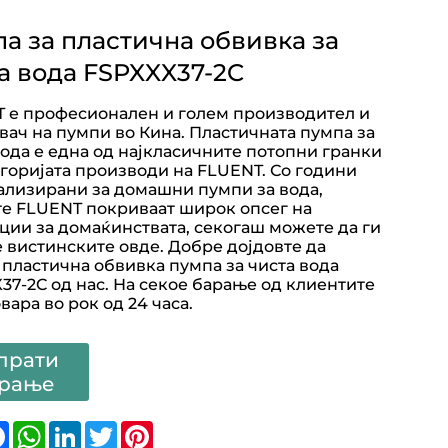
а за пластична обвивка за
а вода FSPXXX37-2C
 е професионален и голем производител и
вач на пумпи во Кина. Пластичната пумпа за
вода е една од најкласичните потопни гранки
егоријата производи на FLUENT. Со години
ализирани за домашни пумпи за вода,
е FLUENT покриваат широк опсег на
ции за домаќинствата, секогаш можете да ги
е вистинските овде. Добре дојдовте да
 пластична обвивка пумпа за чиста вода
37-2C од нас. На секое барање од клиентите
вара во рок од 24 часа.
прати
рање
are
Facebook
WhatsApp
LinkedIn
Twitter
Pinterest