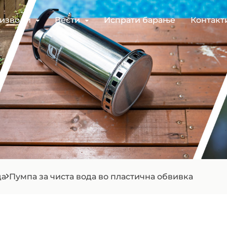
изводи
Вести
Испрати барање
Контакт
да
Пумпа за чиста вода во пластична обвивка