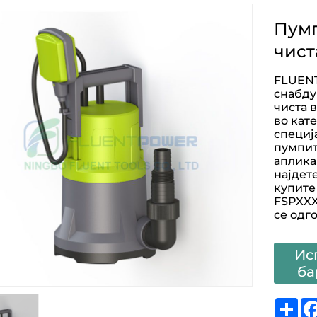
Пумп
чист
FLUENT
снабду
чиста 
во кат
специј
пумпит
аплика
најдет
купите
FSPXXX
се одго
Ис
ба
Sh