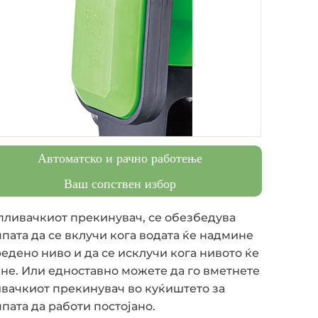
Автоматско и рачно работење
Ваш сопствен избор
пливачкиот прекинувач, се обезбедува
пата да се вклучи кога водата ќе надмине
едено ниво и да се исклучи кога нивото ќе
не. Или едноставно можете да го вметнете
вачкиот прекинувач во куќиштето за
пата да работи постојано.