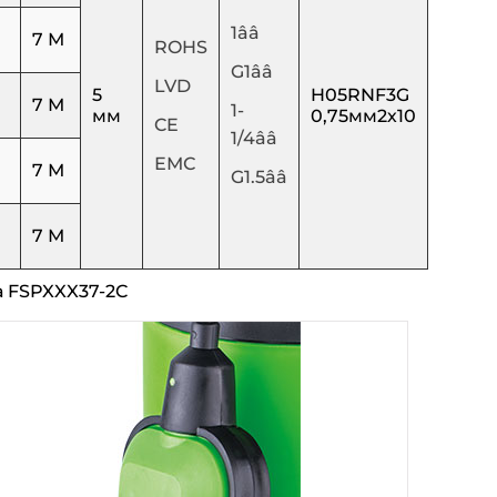
1ââ
7 М
ROHS
G1ââ
LVD
5
H05RNF3G
7 М
1-
мм
0,75мм2х10
CE
1/4ââ
ЕМС
7 М
G1.5ââ
7 М
а FSPXXX37-2C