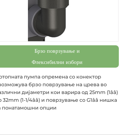
Брзо поврзување и
Флексибилни избори
отопната пумпа опремена со конектор
возможува брзо поврзување на црева во
азлични дијаметри кои варира од 25mm (1ââ)
о 32mm (1-1/4ââ) и поврзување со G1ââ нишка
а понатамошни опции