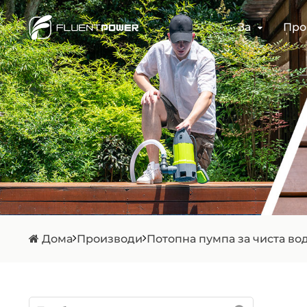
За
Про
Дома
Производи
Потопна пумпа за чиста во