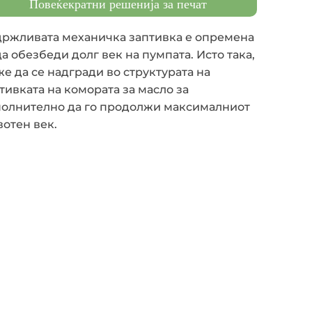
Повеќекратни решенија за печат
ржливата механичка заптивка е опремена
да обезбеди долг век на пумпата. Исто така,
е да се надгради во структурата на
тивката на комората за масло за
олнително да го продолжи максималниот
отен век.