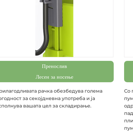
Пренослив
Лесен за носење
рилагодливата рачка обезбедува голема
Со 
огодност за секојдневна употреба и ја
пум
сполнува вашата цел за складирање.
одр
пад
пли
пум