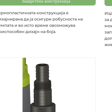
Зацврстена конструкција
ермопластичната конструкција е
Изд
изајнирана да ја осигури робусноста на
за 
умпата и во исто време овозможува
мож
риспособен дизајн на боја.
зап
доп
жив