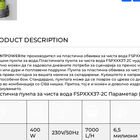
ODUCT DESCRIPTION
ENTPOWER®
е производител на пластична обвивка за чиста вода FSPXX
шни пумпи за вода.
Пластичната пумпа за чиста вода FSPXXX37-2C нуд
лно моќен да ги задоволи дневните потреби за сценарија за пренос на
н или дури и поплавени подруми. Пумпа за пластична обвивка за чист
ја прави погодна за вашата намена за складирање. Куќиштето е напра
пособени бои. Стандардно, пумпата може да се поврзе со црева со диј
р во комбинација со G1ââ нишка. Притоа, тој е и моќен и доволно из
днувањето.
стична пумпа за чиста вода FSPXXX37-2C Параметар 
400
7000
6,5
230V/50Hz
W
L/H
милиони