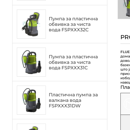
Пумпа за пластична
обвивка за чиста
вода FSPXXX32C
PR
FLU
Пумпа за пластична
дома
дово
обвивка за чиста
базе
вода FSPXXX31C
што 
прис
избо
наво
Пла
Пластична пумпа за
валкана вода
FSPXXX31DW