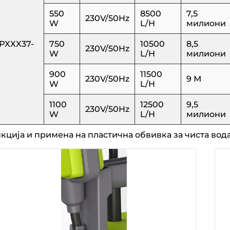
550
8500
7,5
230V/50Hz
W
L/H
милиони
PXXX37-
750
10500
8,5
230V/50Hz
W
L/H
милиони
900
11500
230V/50Hz
9 М
W
L/H
1100
12500
9,5
230V/50Hz
W
L/H
милиони
кција и примена на пластична обвивка за чиста вод