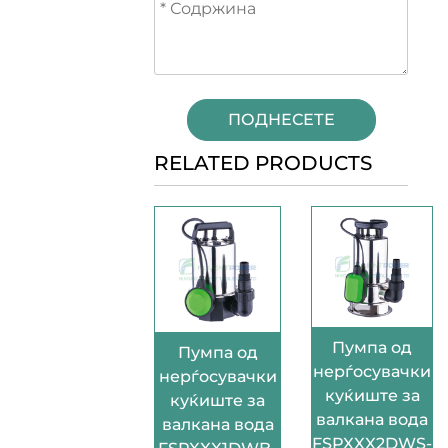
ПОДНЕСЕТЕ
RELATED PRODUCTS
Пумпа од
Пумпа од
нерѓосувачки
нерѓосувачки
куќиште за
куќиште за
валкана вода
валкана вода
FSPXXX2DWS-