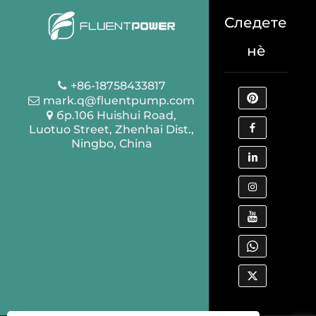
Следете
нè
+86-18758433817
mark.q@fluentpump.com
бр.106 Huishui Road,
Luotuo Street, Zhenhai Dist.,
Ningbo, China