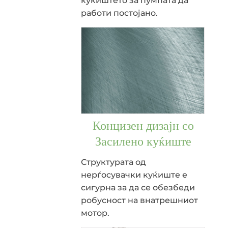
куќиштето за пумпата да
работи постојано.
Концизен дизајн со
Засилено куќиште
Структурата од
нерѓосувачки куќиште е
сигурна за да се обезбеди
робусност на внатрешниот
мотор.