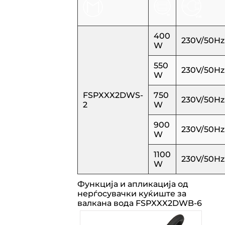
400
230V/50Hz
W
550
230V/50Hz
W
FSPXXX2DWS-
750
230V/50Hz
2
W
900
230V/50Hz
W
1100
230V/50Hz
W
Функција и апликација од
нерѓосувачки куќиште за
валкана вода FSPXXX2DWB-6