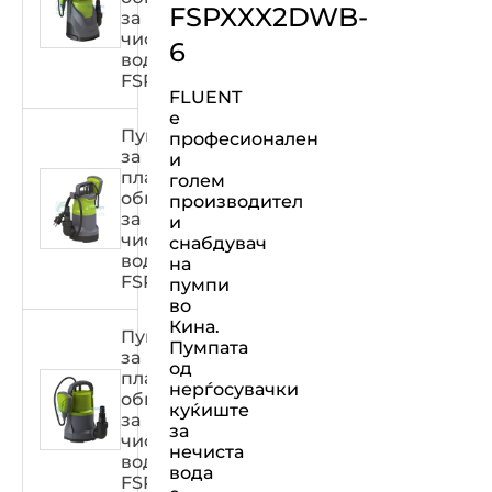
FSPXXX2DWB-
за
чиста
6
вода
FSPXXX33C
FLUENT
е
Пумпа
професионален
за
и
пластична
голем
обвивка
производител
за
и
чиста
снабдувач
вода
на
FSPXXX32C
пумпи
во
Кина.
Пумпа
Пумпата
за
од
пластична
нерѓосувачки
обвивка
куќиште
за
за
чиста
нечиста
вода
вода
FSPXXX31C