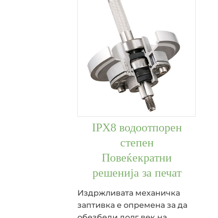
IPX8 водоотпорен
степен
Повеќекратни
решенија за печат
Издржливата механичка
заптивка е опремена за да
обезбеди долг век на