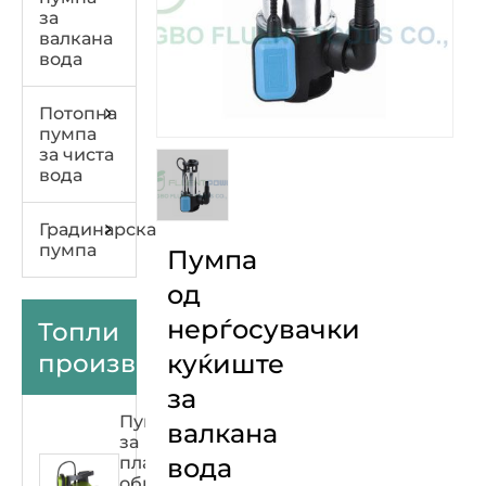
за
валкана
вода
Потопна
пумпа
за чиста
вода
Градинарска
пумпа
Пумпа
од
нерѓосувачки
Топли
производи
куќиште
за
Пумпа
валкана
за
пластична
вода
обвивка