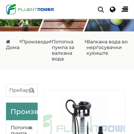
Производи
Потопна
Валкана вода во
Дома
пумпа за
нерѓосувачки
валкана
куќиште
вода
Производи
Потопна
пумпа