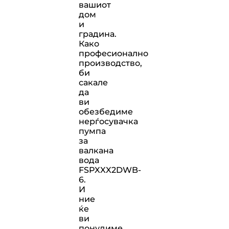
вашиот
дом
и
градина.
Како
професионално
производство,
би
сакале
да
ви
обезбедиме
нерѓосувачка
пумпа
за
валкана
вода
FSPXXX2DWB-
6.
И
ние
ќе
ви
понудиме