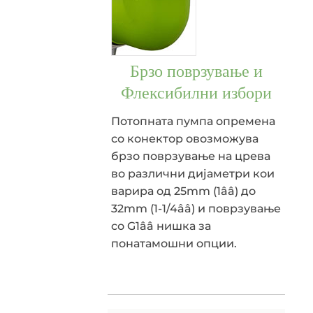
Брзо поврзување и
Флексибилни избори
Потопната пумпа опремена
со конектор овозможува
брзо поврзување на црева
во различни дијаметри кои
варира од 25mm (1ââ) до
32mm (1-1/4ââ) и поврзување
со G1ââ нишка за
понатамошни опции.