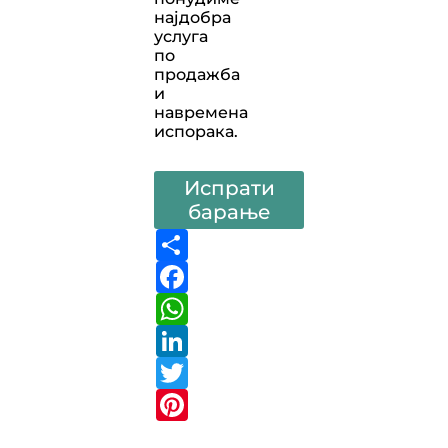
најдобра
услуга
по
продажба
и
навремена
испорака.
Испрати
барање
Share
Facebook
WhatsApp
LinkedIn
Twitter
Pinterest