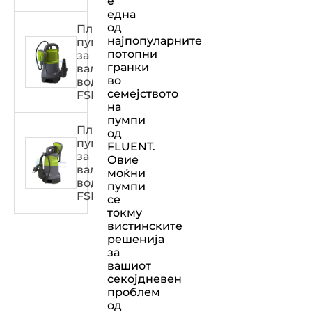
е
една
од
Пластична
најпопуларните
пумпа
потопни
за
гранки
валкана
во
вода
семејството
FSPXXX31DW
на
пумпи
Пластична
од
пумпа
FLUENT.
за
Овие
валкана
моќни
вода
пумпи
FSPXXX32DW
се
токму
вистинските
решенија
за
вашиот
секојдневен
проблем
од