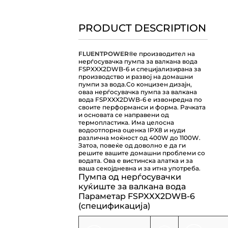
PRODUCT DESCRIPTION
FLUENTPOWER®
е производител на
нерѓосувачка пумпа за валкана вода
FSPXXX2DWB-6 и специјализирана за
производство и развој на домашни
пумпи за вода.
Со концизен дизајн,
оваа нерѓосувачка пумпа за валкана
вода FSPXXX2DWB-6 е извонредна по
своите перформанси и форма. Рачката
и основата се направени од
термопластика. Има целосна
водоотпорна оценка IPX8 и нуди
различна моќност од 400W до 1100W.
Затоа, повеќе од доволно е да ги
решите вашите домашни проблеми со
водата. Ова е вистинска алатка и за
ваша секојдневна и за итна употреба.
Пумпа од нерѓосувачки
куќиште за валкана вода
Параметар FSPXXX2DWB-6
(спецификација)