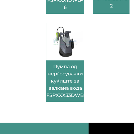
FSPXXX1DWB-
2
6
Пумпа од
нерѓосувачки
куќиште за
валкана вода
FSPXXX33DWB